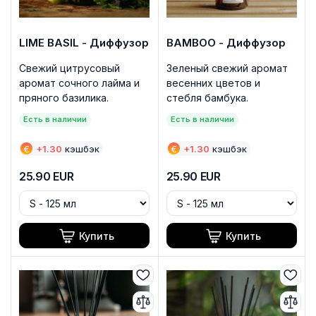
LIME BASIL - Диффузор
BAMBOO - Диффузор
Свежий цитрусовый
Зеленый свежий аромат
аромат сочного лайма и
весенних цветов и
пряного базилика.
стебля бамбука.
Есть в наличии
Есть в наличии
€
+
1.30
кэшбэк
€
+
1.30
кэшбэк
25.90
EUR
25.90
EUR
Купить
Купить