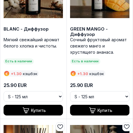
BLANC - Диффузор
GREEN MANGO -
Диффузор
Мягкий свежайший аромат
Сочный фруктовый аромат
белого хлопка и чистоты.
свежего манго и
хрустящего ананаса.
Есть в наличии
Есть в наличии
€
+
1.30
кэшбэк
€
+
1.30
кэшбэк
25.90
EUR
25.90
EUR
Купить
Купить