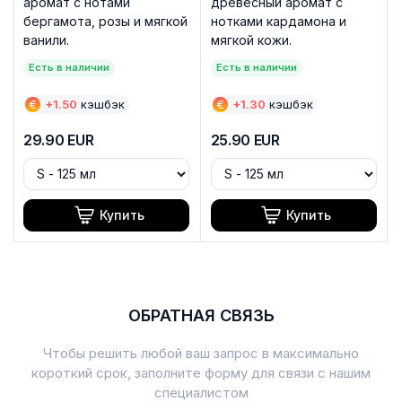
аромат с нотами
древесный аромат с
бергамота, розы и мягкой
нотками кардамона и
ванили.
мягкой кожи.
Есть в наличии
Есть в наличии
€
+
1.50
кэшбэк
€
+
1.30
кэшбэк
29.90
EUR
25.90
EUR
Купить
Купить
ОБРАТНАЯ СВЯЗЬ
Чтобы решить любой ваш запрос в максимально
короткий срок, заполните форму для связи с нашим
специалистом