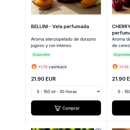
BELLINI - Vela perfumada
CHERRY
perfum
Aroma du
Aroma aterciopelado de durazno
de cerez
jugoso y ron intenso.
Disponible
Disponibl
€
+
1.10
cashback
€
+
1.10
21.90
EUR
21.90
E
Comprar