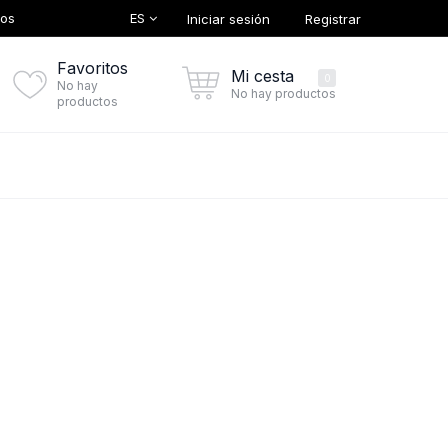
ES
tos
Iniciar sesión
Registrar
Favoritos
Mi cesta
0
No hay
No hay productos
productos