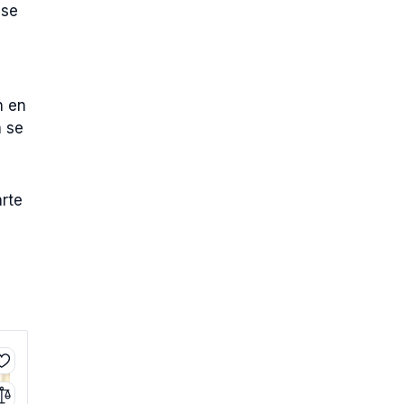
 se
n en
a se
arte