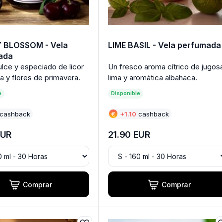
 BLOSSOM - Vela
LIME BASIL - Vela perfumada
ada
lce y especiado de licor
Un fresco aroma cítrico de jugos
a y flores de primavera.
lima y aromática albahaca.
e
Disponible
cashback
€
+
1.10
cashback
UR
21.90
EUR
Comprar
Comprar