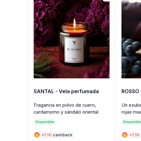
SANTAL - Vela perfumada
ROSSO 
Fragancia en polvo de cuero,
Un exube
cardamomo y sándalo oriental.
rojas ma
Disponible
Disponibl
€
+
1.10
cashback
€
+
1.10