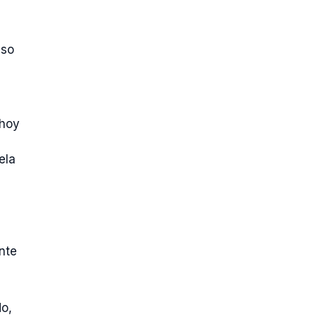
eso
 hoy
ela
nte
do,