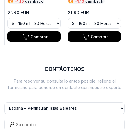
€
+
1.10
cashback
€
+
1.10
cashback
21.90
EUR
21.90
EUR
Comprar
Comprar
CONTÁCTENOS
Para resolver su consulta lo antes posible, rellene el
formulario para ponerse en contacto con nuestro experto