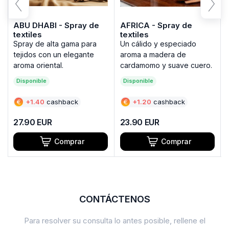
ABU DHABI - Spray de
AFRICA - Spray de
textiles
textiles
Spray de alta gama para
Un cálido y especiado
tejidos con un elegante
aroma a madera de
aroma oriental.
cardamomo y suave cuero.
Disponible
Disponible
€
+
1.40
cashback
€
+
1.20
cashback
27.90
EUR
23.90
EUR
Comprar
Comprar
CONTÁCTENOS
Para resolver su consulta lo antes posible, rellene el