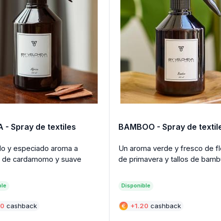
 - Spray de textiles
BAMBOO - Spray de textil
do y especiado aroma a
Un aroma verde y fresco de f
 de cardamomo y suave
de primavera y tallos de bamb
ble
Disponible
20
cashback
€
+
1.20
cashback