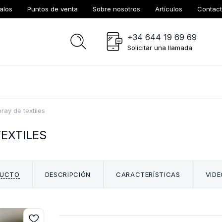
alos
Puntos de venta
Sobre nosotros
Artículos
Contac
+34 644 19 69 69
Solicitar una llamada
ay de textiles
TEXTILES
DUCTO
DESCRIPCIÓN
CARACTERÍSTICAS
VIDE