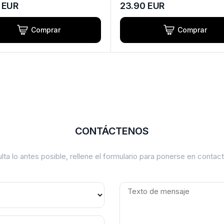
EUR
23.90
EUR
Comprar
Comprar
CONTÁCTENOS
lta lo antes posible, rellene el formulario para ponerse en conta