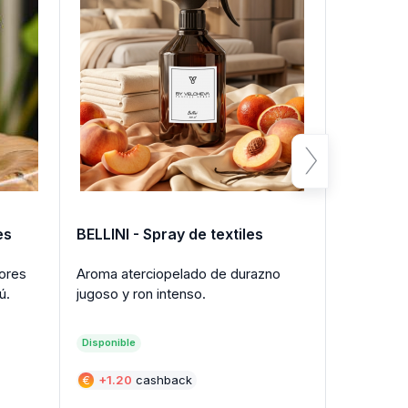
es
BELLINI - Spray de textiles
BLANC - 
lores
Aroma aterciopelado de durazno
Un profum
ú.
jugoso y ron intenso.
cotone bi
Disponible
Disponible
€
+
1.20
cashback
€
+
1.20