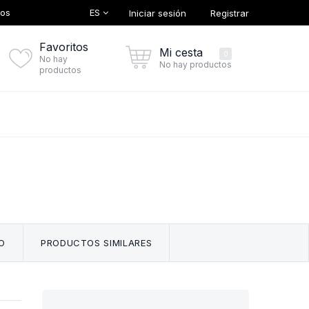
ES
tos
Iniciar sesión
Registrar
Favoritos
Mi cesta
0
No hay
No hay productos
productos
O
PRODUCTOS SIMILARES