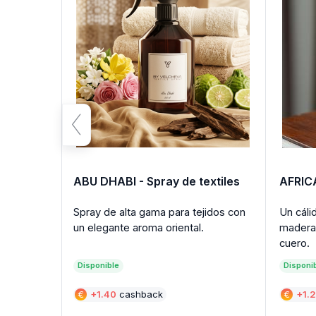
s
ABU DHABI - Spray de textiles
AFRICA
do de
Spray de alta gama para tejidos con
Un cáli
un elegante aroma oriental.
madera
cuero.
Disponible
Disponi
€
+
1.40
cashback
€
+
1.