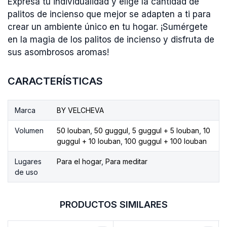
Expresa tu individualidad y elige la cantidad de
palitos de incienso que mejor se adapten a ti para
crear un ambiente único en tu hogar. ¡Sumérgete
en la magia de los palitos de incienso y disfruta de
sus asombrosos aromas!
CARACTERÍSTICAS
Marca
BY VELCHEVA
Volumen
50 louban
,
50 guggul
,
5 guggul + 5 louban
,
10
guggul + 10 louban
,
100 guggul + 100 louban
Lugares
Para el hogar
,
Para meditar
de uso
PRODUCTOS SIMILARES