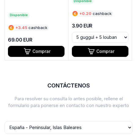
Disponible
€
+
0.20
cashback
Disponible
3.90
EUR
€
+
3.45
cashback
69.00
EUR
Comprar
Comprar
CONTÁCTENOS
Para resolver su consulta lo antes posible, rellene el
formulario para ponerse en contacto con nuestro experto