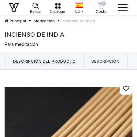
0
ES
Cesta
Buscar
Catalogo
Incienso de India
Principal
Meditación
INCIENSO DE INDIA
Para meditación
DESCRIPCIÓN DEL PRODUCTO
DESCRIPCIÓN