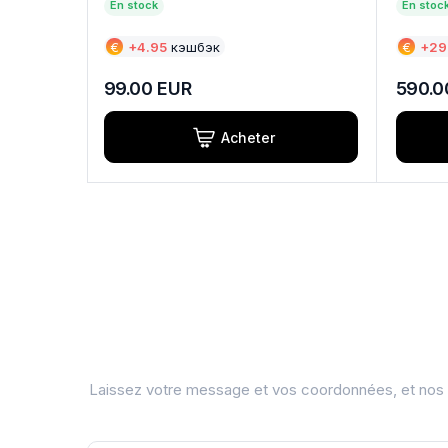
En stock
En stoc
€
+
4.95
кэшбэк
€
+
29
99.00
EUR
590.0
Acheter
Laissez votre message et vos coordonnées, et nos s