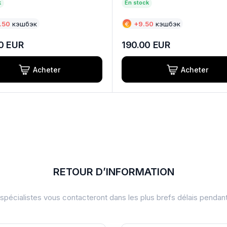
k
En stock
.50
кэшбэк
€
+
9.50
кэшбэк
0
EUR
190.00
EUR
Acheter
Acheter
RETOUR D’INFORMATION
pécialistes vous contacteront dans les plus brefs délais pendan