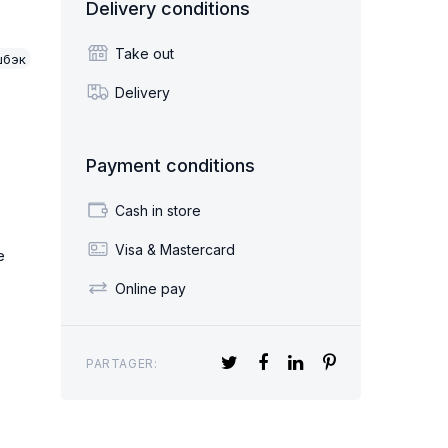
Delivery conditions
D’INTÉRIEUR
SPRAY TEXTILE
Take out
шбэк
Delivery
Payment conditions
Cash in store
Visa & Mastercard
e
Online pay
PARTAGER:
RISANT POUR
SOINS CORPORELS
OITURE