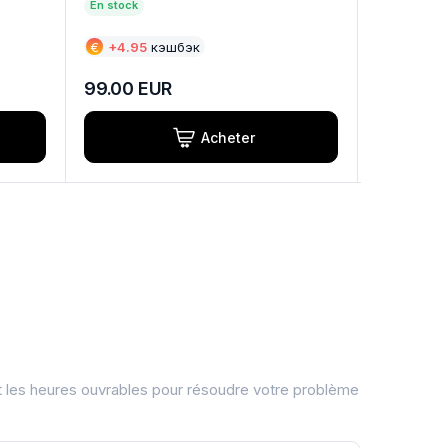
En stock
En stock
€
+
4.95
кэшбэк
€
+
14.00
99.00
EUR
280.00
Acheter
t les heures ouvrables pour résoudre votre problème