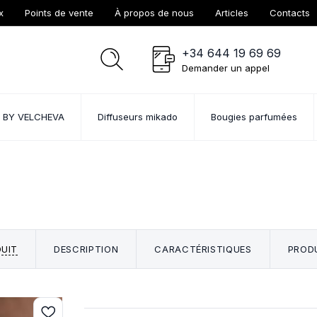
x
Points de vente
À propos de nous
Articles
Contacts
+34 644 19 69 69
Demander un appel
ts BY VELCHEVA
Diffuseurs mikado
Bougies parfumées
UIT
DESCRIPTION
CARACTÉRISTIQUES
PRODU