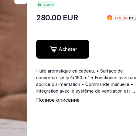
En stock
RFUMÉES
ÉDITION LIMITÉE
PARFUM 
280.00
EUR
€
+
14.00
кэ
Acheter
Huile aromatique en cadeau. • Surface de
couverture jusqu’à 150 m² • Fonctionne avec un
source d’alimentation • Commande manuelle •
Intégration avec le système de ventilation et i ...
Полное описание
IRES
MEDITATION
DÉSODO
V