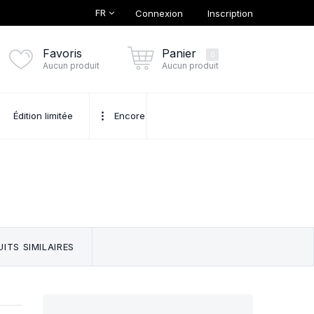
FR
Connexion
Inscription
Favoris
Panier
0
Aucun produit
Aucun produit
Édition limitée
Encore
ITS SIMILAIRES