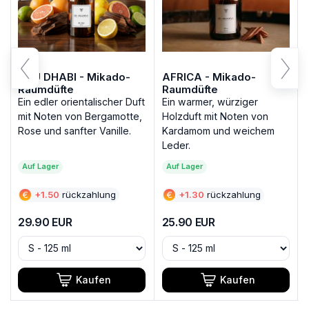
ABU DHABI - Mikado-
AFRICA - Mikado-
Raumdüfte
Raumdüfte
Ein edler orientalischer Duft
Ein warmer, würziger
mit Noten von Bergamotte,
Holzduft mit Noten von
Rose und sanfter Vanille.
Kardamom und weichem
Leder.
Auf Lager
Auf Lager
€
+
1.50
rückzahlung
€
+
1.30
rückzahlung
29.90
EUR
25.90
EUR
Kaufen
Kaufen