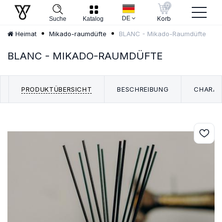
0
DE
Korb
Suche
Katalog
BLANC - Mikado-Raumdüfte
Heimat
Mikado-raumdüfte
BLANC - MIKADO-RAUMDÜFTE
PRODUKTÜBERSICHT
BESCHREIBUNG
CHARAK