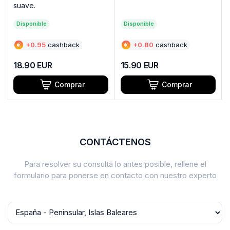
suave.
Disponible
Disponible
€
+
0.95
cashback
€
+
0.80
cashback
18.90
EUR
15.90
EUR
Comprar
Comprar
CONTÁCTENOS
Para resolver su consulta lo antes posible, rellene el
formulario para ponerse en contacto con nuestro experto