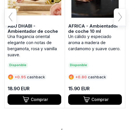
ABU DHABI -
AFRICA - Ambientador
Ambientador de coche
de coche 10 ml
10 ml
Una fragancia oriental
Un cálido y especiado
elegante con notas de
aroma a madera de
bergamota, rosa y vainilla
cardamomo y suave cuero.
suave.
Disponible
Disponible
€
+
0.95
cashback
€
+
0.80
cashback
18.90
EUR
15.90
EUR
Comprar
Comprar