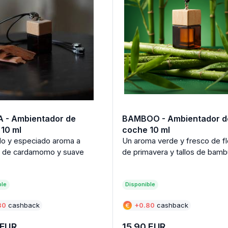
A - Ambientador de
BAMBOO - Ambientador d
10 ml
coche 10 ml
do y especiado aroma a
Un aroma verde y fresco de f
 de cardamomo y suave
de primavera y tallos de bamb
ble
Disponible
80
cashback
€
+
0.80
cashback
EUR
15.90
EUR