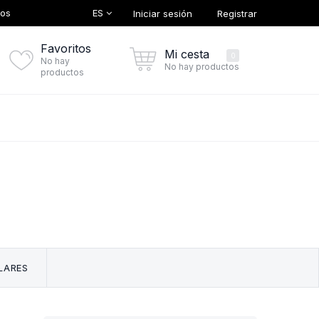
ES
tos
Iniciar sesión
Registrar
Favoritos
Mi cesta
0
No hay
No hay productos
productos
LARES