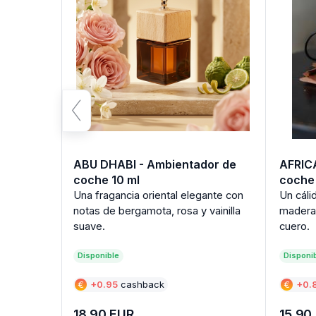
 coche
ABU DHABI - Ambientador de
AFRIC
coche 10 ml
coche 
o de sol
Una fragancia oriental elegante con
Un cáli
notas de bergamota, rosa y vainilla
madera
suave.
cuero.
Disponible
Disponi
€
+
0.95
cashback
€
+
0.
18.90
EUR
15.90