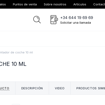
alos
Puntos de venta
Sobre nosotros
Artículos
Contac
+34 644 19 69 69
Solicitar una llamada
entador de coche 10 ml
CHE 10 ML
DUCTO
DESCRIPCIÓN
VIDEO
PRODUCTOS SIMI