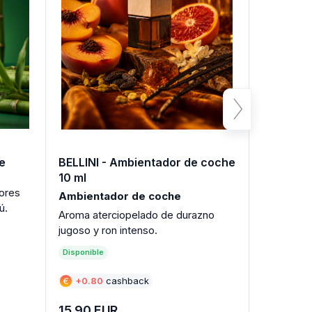
e
BELLINI - Ambientador de coche
BLANC -
10 ml
10 ml
lores
Una suave 
Ambientador de coche
ú.
algodón bl
Aroma aterciopelado de durazno
jugoso y ron intenso.
Disponible
Disponible
€
+
0.80
cashback
€
+
0.80
15.90
EUR
15.90
E